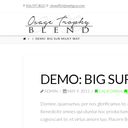
P:
816.597.3822
| E:
steveaflick@seedguys.com
DEMO: BIG SUR MILKY WAY
DEMO: BIG SU
ADMIN
MAY 9, 2015
CALIFORNIA
,
Domine, quaesumus, per nos, glorificamus te, 
Benedicite omnes qui utuntur hoc productum. 
cognoscant te, et virtus amore tuo. Placere 