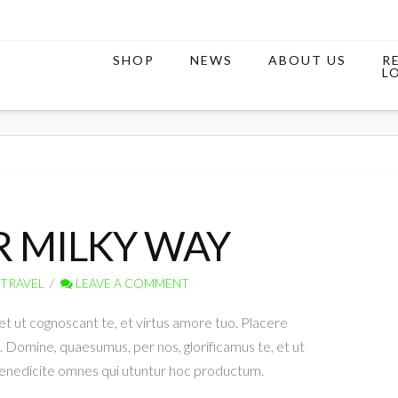
SHOP
NEWS
ABOUT US
R
L
R MILKY WAY
TRAVEL
LEAVE A COMMENT
et ut cognoscant te, et virtus amore tuo. Placere
Domine, quaesumus, per nos, glorificamus te, et ut
Benedicite omnes qui utuntur hoc productum.